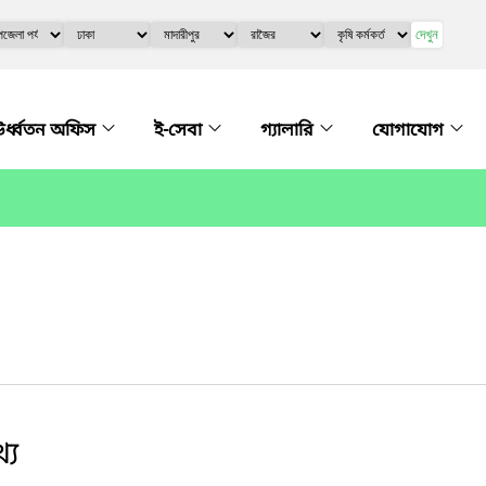
দেখুন
র্ধ্বতন অফিস
ই-সেবা
গ্যালারি
যোগাযোগ
্য