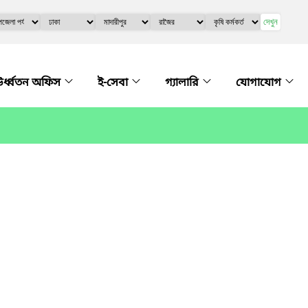
দেখুন
র্ধ্বতন অফিস
ই-সেবা
গ্যালারি
যোগাযোগ