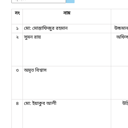
নং
নাম
১
মো: মোস্তাফিজুর রহমান
উচ্চমা
২
সুমন রায়
অফিস 
৩
অমৃত বিশ্বাস
৪
মো: ইয়াকুব আলী
উদ