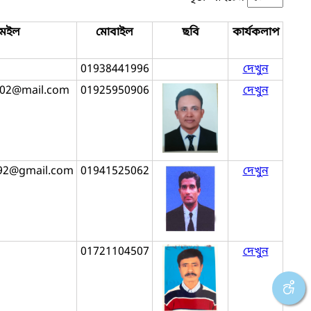
মেইল
মোবাইল
ছবি
কার্যকলাপ
01938441996
দেখুন
02@mail.com
01925950906
দেখুন
92@gmail.com
01941525062
দেখুন
01721104507
দেখুন