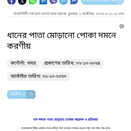
আপনার মতামত প্রদান করুন
কনটেন্টটি শেষ হাল-নাগাদ করা হয়েছে: বুধবার, ২ অক্টোবর, ২০২৪ এ ১১:১৯ AM
ধানের পাতা মোড়ানো পোকা দমনে
করণীয়
কন্টেন্ট: খবর
প্রকাশের তারিখ: ০২-১০-২০২৪
আর্কাইভ তারিখ: ০২-১০-২০৩০
ফাইল ১