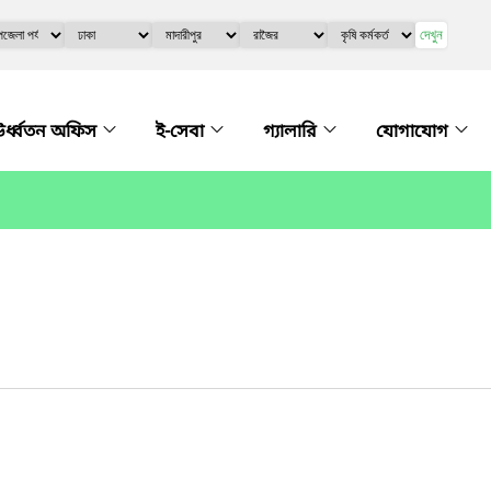
দেখুন
র্ধ্বতন অফিস
ই-সেবা
গ্যালারি
যোগাযোগ