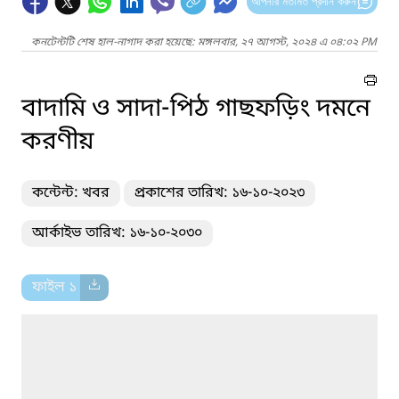
আপনার মতামত প্রদান করুন
কনটেন্টটি শেষ হাল-নাগাদ করা হয়েছে: মঙ্গলবার, ২৭ আগস্ট, ২০২৪ এ ০৪:০২ PM
বাদামি ও সাদা-পিঠ গাছফড়িং দমনে
করণীয়
কন্টেন্ট: খবর
প্রকাশের তারিখ: ১৬-১০-২০২৩
আর্কাইভ তারিখ: ১৬-১০-২০৩০
ফাইল ১