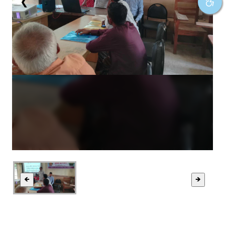
❮
❯
🡸
🡺