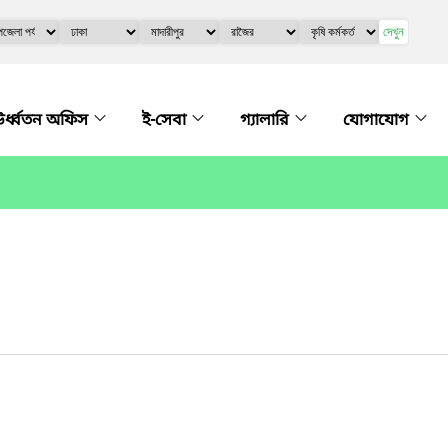
দেখুন
র্ধ্বতন অফিস
ই-সেবা
গ্যালারি
যোগাযোগ